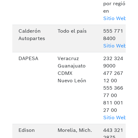
por región
en
Sitio Web
Calderón
Todo el país
555 771
Autopartes
8400
Sitio Web
DAPESA
Veracruz
232 324
Guanajuato
9000
CDMX
477 267
Nuevo León
12 00
555 366
77 00
811 001
27 00
Sitio Web
Edison
Morelia, Mich.
443 321
2875