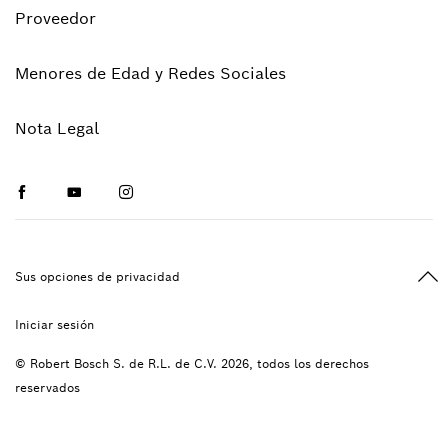
Proveedor
Menores de Edad y Redes Sociales
Nota Legal
Facebook
Youtube
Instagram
Vol
Sus opciones de privacidad
Iniciar sesión
© Robert Bosch S. de R.L. de C.V. 2026, todos los derechos
reservados