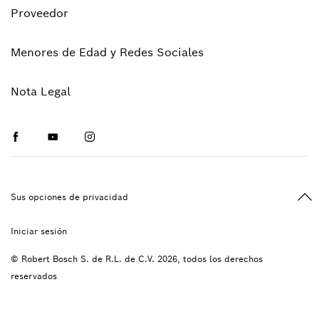
Proveedor
Menores de Edad y Redes Sociales
Nota Legal
Facebook
Youtube
Instagram
Vol
Sus opciones de privacidad
Iniciar sesión
© Robert Bosch S. de R.L. de C.V. 2026, todos los derechos
reservados