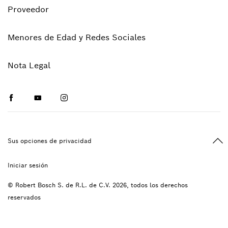
Proveedor
Menores de Edad y Redes Sociales
Nota Legal
Facebook
Youtube
Instagram
Vol
Sus opciones de privacidad
Iniciar sesión
© Robert Bosch S. de R.L. de C.V. 2026, todos los derechos
reservados