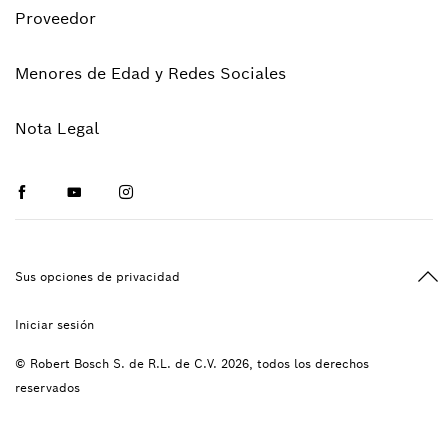
Proveedor
Menores de Edad y Redes Sociales
Nota Legal
Facebook
Youtube
Instagram
Vol
Sus opciones de privacidad
Iniciar sesión
© Robert Bosch S. de R.L. de C.V. 2026, todos los derechos
reservados