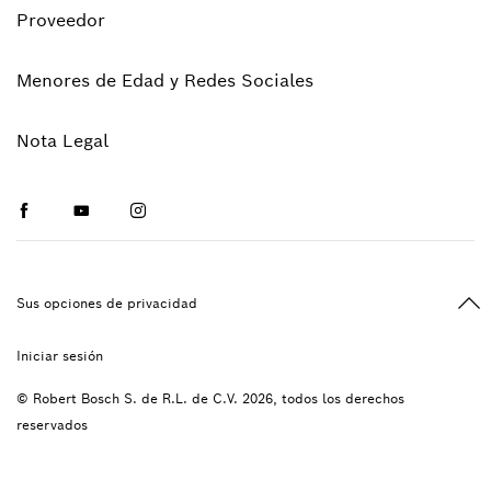
Proveedor
Menores de Edad y Redes Sociales
Nota Legal
Facebook
Youtube
Instagram
Vol
Sus opciones de privacidad
Iniciar sesión
© Robert Bosch S. de R.L. de C.V. 2026, todos los derechos
reservados