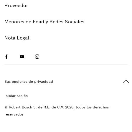
Proveedor
Menores de Edad y Redes Sociales
Nota Legal
Facebook
Youtube
Instagram
Vol
Sus opciones de privacidad
Iniciar sesión
© Robert Bosch S. de R.L. de C.V. 2026, todos los derechos
reservados