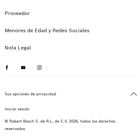
Proveedor
Menores de Edad y Redes Sociales
Nota Legal
Facebook
Youtube
Instagram
Vol
Sus opciones de privacidad
Iniciar sesión
© Robert Bosch S. de R.L. de C.V. 2026, todos los derechos
reservados