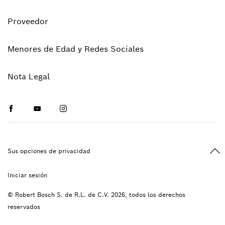
Proveedor
Menores de Edad y Redes Sociales
Nota Legal
Facebook
Youtube
Instagram
Vol
Sus opciones de privacidad
Iniciar sesión
© Robert Bosch S. de R.L. de C.V. 2026, todos los derechos
reservados