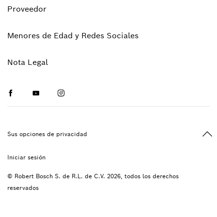
Proveedor
Menores de Edad y Redes Sociales
Nota Legal
Facebook
Youtube
Instagram
Vol
Sus opciones de privacidad
Iniciar sesión
© Robert Bosch S. de R.L. de C.V. 2026, todos los derechos
reservados