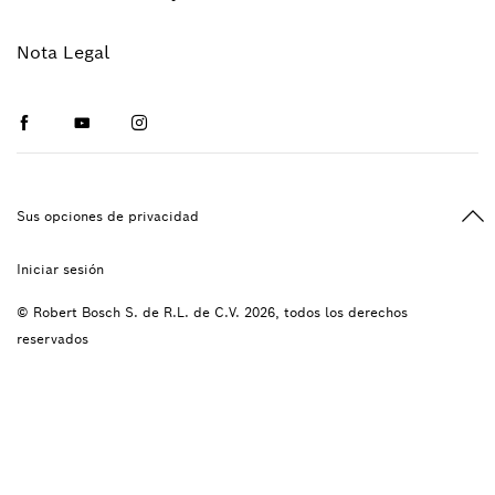
Nota Legal
Facebook
Youtube
Instagram
Vol
Sus opciones de privacidad
Iniciar sesión
© Robert Bosch S. de R.L. de C.V. 2026, todos los derechos
reservados