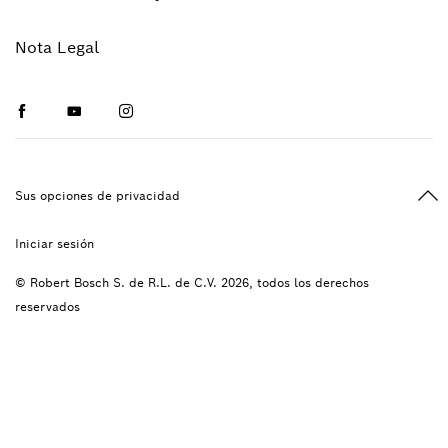
Nota Legal
Facebook
Youtube
Instagram
Vol
Sus opciones de privacidad
Iniciar sesión
© Robert Bosch S. de R.L. de C.V. 2026, todos los derechos
reservados