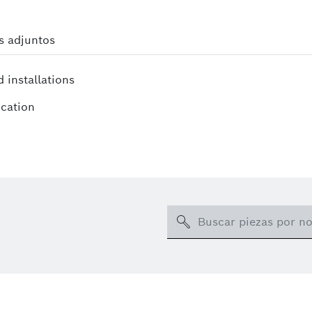
s adjuntos
d installations
ication
Search