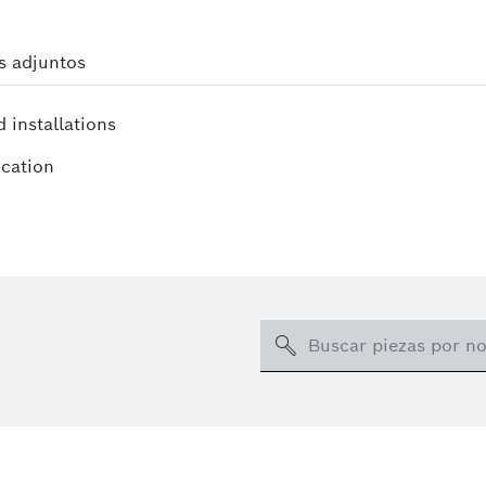
s adjuntos
d installations
ication
Search