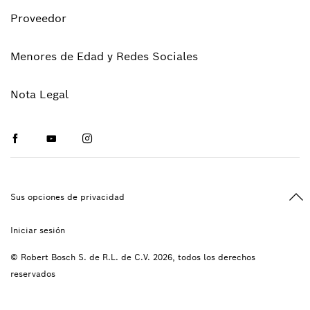
Proveedor
Menores de Edad y Redes Sociales
Nota Legal
Facebook
Youtube
Instagram
Vol
Sus opciones de privacidad
Iniciar sesión
© Robert Bosch S. de R.L. de C.V. 2026, todos los derechos
reservados