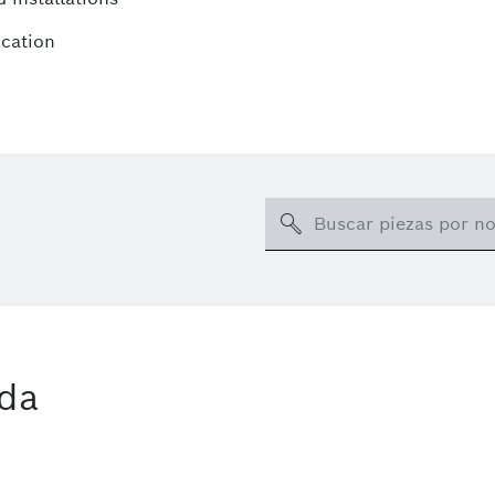
ication
Search
ida