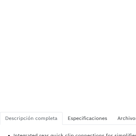
Descripción completa
Especificaciones
Archivo
Integrated rear quick clip connections for simplifie