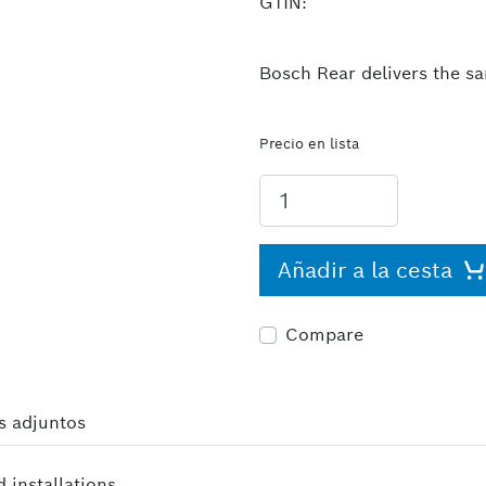
GTIN:
Bosch Rear delivers the sa
Precio en lista
Añadir a la cesta
Compare
s adjuntos
d installations